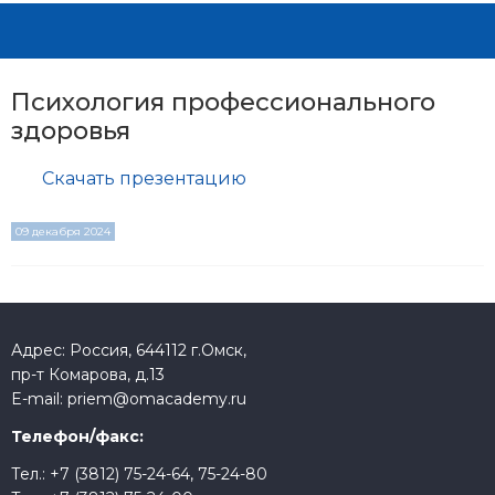
Психология профессионального
здоровья
Скачать презентацию
09 декабря 2024
Адрес: Россия, 644112 г.Омск,
пр-т Комарова, д.13
E-mail:
priem@omacademy.ru
Телефон/факс:
Тел.:
+7 (3812) 75-24-64
,
75-24-80