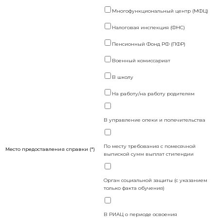
Многофункциональный центр (МФЦ)
Налоговая инспекция (ФНС)
Пенсионный Фонд РФ (ПФР)
Военный комиссариат
В школу
На работу/на работу родителям
В управление опеки и попечительства
По месту требования с помесячной
Место предоставления справки (*)
выпиской сумм выплат стипендии
Орган социальной защиты (с указанием
только факта обучения)
В РИАЦ о периоде освоения