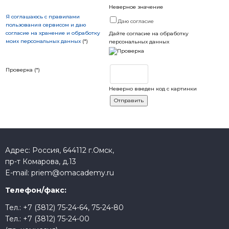
Неверное значение
Я соглашаюсь с правилами
Даю согласие
пользования сервисом и даю
согласие на хранение и обработку
Дайте согласие на обработку
моих персональных данных
(*)
персональных данных
Проверка (*)
Неверно введен код с картинки
Адрес: Россия, 644112 г.Омск,
пр-т Комарова, д.13
E-mail:
priem@omacademy.ru
Телефон/факс:
Тел.:
+7 (3812) 75-24-64
,
75-24-80
Тел.:
+7 (3812) 75-24-00