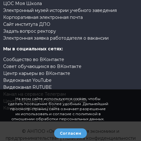
ЦОС Моя Школа
Электронный музей истории учебного заведения
Корпоративная электронная почта
Сайт института ДПО
Задать вопрос ректору
Электронная заявка работодателя о вакансии
Мы в социальных сетях:
Сообщество во ВКонтакте
Совет обучающихся во ВКонтакте
Центр карьеры во ВКонтакте
Видеоканал YouTube
Видеоканал RUTUBE
Канал на сервисе Телеграм
На этом сайте используются cookies, чтобы
Центр карьеры на сервисе Телеграм
сделать посещение более удобным. Дальнейший
Канал на сервисе «MAX»
просмотр страниц сайта означает разрешение
их использовать и согласие
с политикой в
отношении обработки персональных данных.
© АНПОО «Омская академия экономики и
Согласен
предпринимательства» |
Политика конфиденциальности