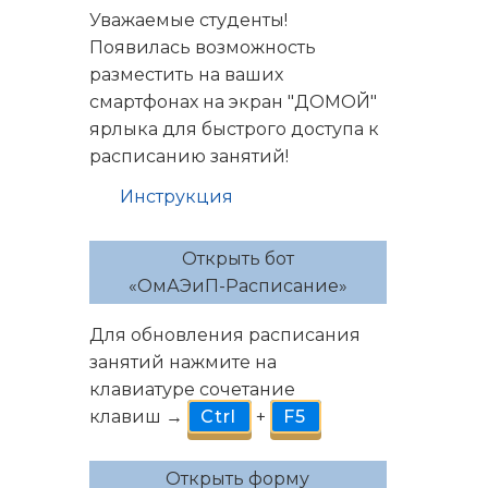
Уважаемые студенты!
Появилась возможность
разместить на ваших
смартфонах на экран "ДОМОЙ"
ярлыка для быстрого доступа к
расписанию занятий!
Инструкция
Открыть бот
«ОмАЭиП-Расписание»
Для обновления расписания
занятий нажмите на
клавиатуре сочетание
клавиш →
Ctrl
+
F5
Открыть форму