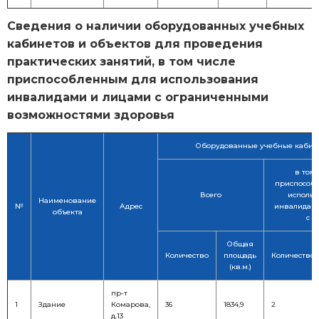
Сведения о наличии оборудованных учебных
кабинетов и объектов для проведения
практических занятий, в том числе
приспособленным для использования
инвалидами и лицами с ограниченными
возможностями здоровья
Оборудованные учебные кабин
в том 
приспособ
Всего
исполь
Наименование
№
Адрес
инвалидам
объекта
с О
Общая
Количество
площадь
Количество
(кв.м.)
пр-т
1
Здание
Комарова,
36
1834,9
2
д.13