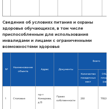
Сведения об условиях питания и охраны
здоровья обучающихся, в том числе
приспособленным для использования
инвалидами и лицами с ограниченными
возможностями здоровья
Всего
Наименование
№
Адрес
Документы
объекта
Количество
Общ
посадочных
площа
мест
(кв.м
пр-т
Право
1
Столовая
Комарова,
250
793,0
собственности
д.13