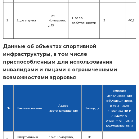
пр-т
Право
2
Здравпункт
Комарова,
3
40,3
собственности
д.13
Данные об объектах спортивной
инфраструктуры, в том числе
приспособленным для использования
инвалидами и лицами с ограниченными
возможностями здоровья
Условия
использования
обучающимися,
Адрес
в том числе
№
Наименование
Площадь
местонахождения
инвалидами и
лицами с
ограниченными
возможностями
Спортивный
пр-т Комарова,
611,8