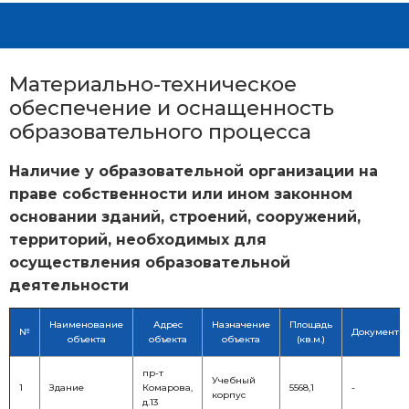
Материально-техническое
обеспечение и оснащенность
образовательного процесса
Наличие у образовательной организации на
праве собственности или ином законном
основании зданий, строений, сооружений,
территорий, необходимых для
осуществления образовательной
деятельности
Наименование
Адрес
Назначение
Площадь
№
Документы
объекта
объекта
объекта
(кв.м.)
пр-т
Учебный
1
Здание
Комарова,
5568,1
-
корпус
д.13