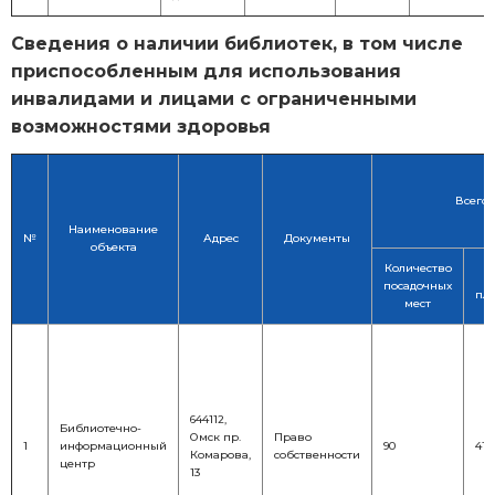
Сведения о наличии библиотек, в том числе
приспособленным для использования
инвалидами и лицами с ограниченными
возможностями здоровья
Всего
Наименование
№
Адрес
Документы
объекта
Количество
посадочных
пло
мест
644112,
Библиотечно-
Омск пр.
Право
1
информационный
90
411
Комарова,
собственности
центр
13