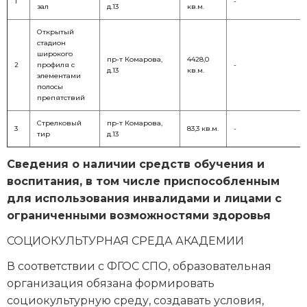
1
-
зал
д.13
кв.м.
Открытый
стадион
широкого
пр-т Комарова,
4428,0
2
профиля с
-
д.13
кв.м.
элементами
полосы
препятствий
Стрелковый
пр-т Комарова,
3
83,3 кв.м.
-
тир
д.13
Сведения о наличии средств обучения и
воспитания, в том числе приспособленным
для использования инвалидами и лицами с
ограниченными возможностями здоровья
СОЦИОКУЛЬТУРНАЯ СРЕДА АКАДЕМИИ
В соответствии с ФГОС СПО, образовательная
организация обязана формировать
социокультурную среду, создавать условия,