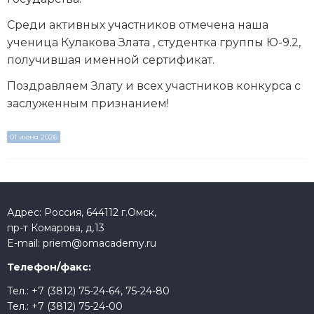
Среди активных участников отмечена наша
ученица Кулакова Злата , студентка группы Ю-9.2,
получившая именной сертификат.
Поздравляем Злату и всех участников конкурса с
заслуженным признанием!
01 июня 2026
Адрес: Россия, 644112 г.Омск,
пр-т Комарова, д.13
E-mail:
priem@omacademy.ru
Телефон/факс:
Тел.:
+7 (3812) 75-24-64
,
75-24-80
Тел.:
+7 (3812) 75-24-00