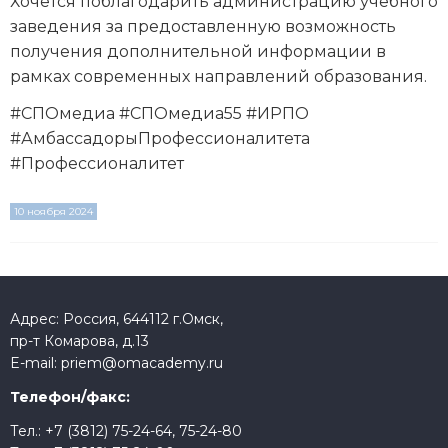
Хочется поблагодарить администрацию учебного
заведения за предоставленную возможность
получения дополнительной информации в
рамках современных направлений образования.
#СПОмедиа #СПОмедиа55 #ИРПО
#АмбассадорыПрофессионалитета
#Профессионалитет
10 ноября 2024
Адрес: Россия, 644112 г.Омск,
пр-т Комарова, д.13
E-mail:
priem@omacademy.ru
Телефон/факс:
Тел.:
+7 (3812) 75-24-64
,
75-24-80