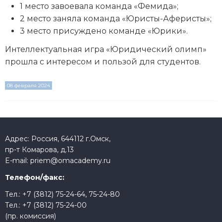
1 место завоевала команда «Фемида»;
2 место заняла команда «Юристы-Аферисты»;
3 место присуждено команде «Юрики».
Интеллектуальная игра «Юридический олимп»
прошла с интересом и пользой для студентов.
08 февраля 2024
Адрес: Россия, 644112 г.Омск,
пр-т Комарова, д.13
E-mail:
priem@omacademy.ru
Телефон/факс:
Тел.:
+7 (3812) 75-24-64
,
75-24-80
Тел.:
+7 (3812) 75-24-00
(пр. комиссия)