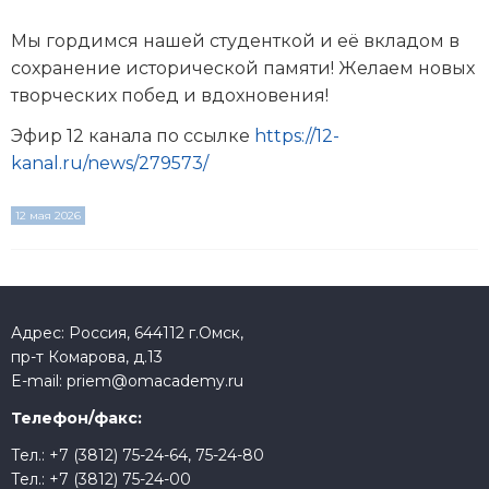
Мы гордимся нашей студенткой и её вкладом в
сохранение исторической памяти! Желаем новых
творческих побед и вдохновения!
Эфир 12 канала по ссылке
https://12-
kanal.ru/news/279573/
12 мая 2026
Адрес: Россия, 644112 г.Омск,
пр-т Комарова, д.13
E-mail:
priem@omacademy.ru
Телефон/факс:
Тел.:
+7 (3812) 75-24-64
,
75-24-80
Тел.:
+7 (3812) 75-24-00